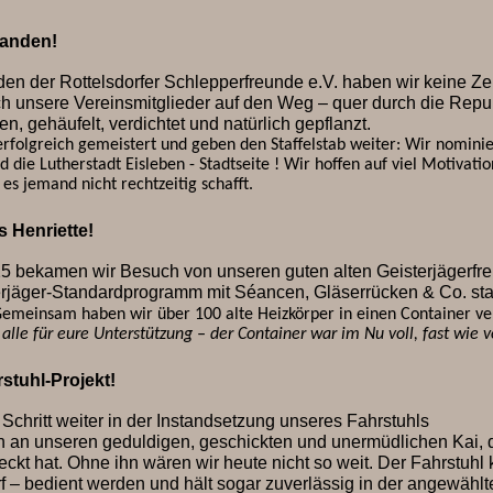
tanden!
en der Rottelsdorfer Schlepperfreunde e.V. haben wir keine Zei
h unsere Vereinsmitglieder auf den Weg – quer durch die Republ
, gehäufelt, verdichtet und natürlich gepflanzt.
rfolgreich gemeistert und geben den Staffelstab weiter: Wir nominie
d die Lutherstadt Eisleben - Stadtseite ! Wir hoffen auf viel Motiva
s es jemand nicht rechtzeitig schafft.
s Henriette!
5 bekamen wir Besuch von unseren guten alten Geisterjägerfr
jäger-Standardprogramm mit Séancen, Gläserrücken & Co. sta
emeinsam haben wir über 100 alte Heizkörper in einen Container ver
alle für eure Unterstützung – der Container war im Nu voll, fast wie 
stuhl-Projekt!
Schritt weiter in der Instandsetzung unseres Fahrstuhls
 an unseren geduldigen, geschickten und unermüdlichen Kai, d
steckt hat. Ohne ihn wären wir heute nicht so weit. Der Fahrstu
f – bedient werden und hält sogar zuverlässig in der angewählte