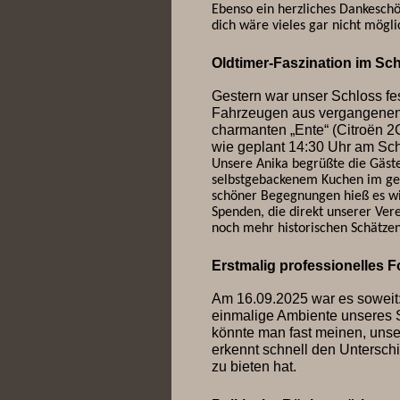
Ebenso ein herzliches Dankeschö
dich wäre vieles gar nicht mögl
Oldtimer-Faszination im Sch
Gestern war unser Schloss fe
Fahrzeugen aus vergangenen 
charmanten „Ente“ (Citroën 2C
wie geplant 14:30 Uhr am Sch
Unsere Anika begrüßte die Gäste 
selbstgebackenem Kuchen im ge
schöner Begegnungen hieß es wi
Spenden, die direkt unserer Ver
noch mehr historischen Schätze
Erstmalig professionelles F
Am 16.09.2025 war es soweit
einmalige Ambiente unseres 
könnte man fast meinen, uns
erkennt schnell den Unterschi
zu bieten hat.