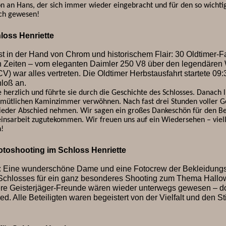
n an Hans, der sich immer wieder eingebracht und für den so wichti
ich gewesen!
loss Henriette
st in der Hand von Chrom und historischem Flair: 30 Oldtimer-
Zeiten – vom eleganten Daimler 250 V8 über den legendären W
V) war alles vertreten. Die Oldtimer Herbstausfahrt startete 0
loß an.
herzlich und führte sie durch die Geschichte des Schlosses. Danach li
mütlichen Kaminzimmer verwöhnen. Nach fast drei Stunden voller G
eder Abschied nehmen. Wir sagen ein großes Dankeschön für den Be
einsarbeit zugutekommen. Wir freuen uns auf ein Wiedersehen – viel
n!
otoshooting im Schloss Henriette
: Eine wunderschöne Dame und eine Fotocrew der Bekleidungs
Schlosses für ein ganz besonderes Shooting zum Thema Hallow
ere Geisterjäger-Freunde wären wieder unterwegs gewesen – do
ed. Alle Beteiligten waren begeistert von der Vielfalt und den