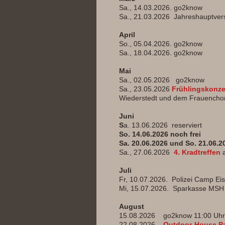
Sa., 14.03.2026. go2know
Sa., 21.03.2026 Jahreshauptve
April
So., 05.04.2026. go2know
Sa., 18.04.2026. go2know
Mai
Sa., 02.05.2026 go2know
Sa., 23.05.2026
Frühlingskonze
Wiederstedt und dem Frauenchor 
Juni
S
a. 13.06.2026 reserviert
So. 14.06.2026 noch frei
Sa. 20.06.2026 und So. 21.06.2
Sa., 27.06.2026
4. Kradtreffen
a
Juli
Fr, 10.07.2026. Polizei Camp Ei
Mi, 15.07.2026. Sparkasse MSH
August
15.08.2026 go2know 11:00 Uhr 
22.08.2026.
Outdoor-House Pa